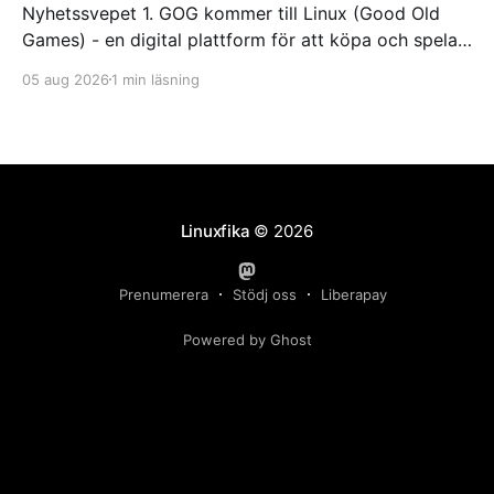
Nyhetssvepet 1. GOG kommer till Linux (Good Old
Games) - en digital plattform för att köpa och spela
videospel https://itsfoss.com/news/gog-galaxy-is-
05 aug 2026
1 min läsning
coming-to-linux/ 2. DuckDuckGo börjar sälja dumma
glasögon. Med oändlig batteritid och ständigt aktivt
offlineläge https://feber.se/internet/duckduckgo-
borjar-salja-dumma-glasogon/
Linuxfika
© 2026
Prenumerera
Stödj oss
Liberapay
Powered by Ghost