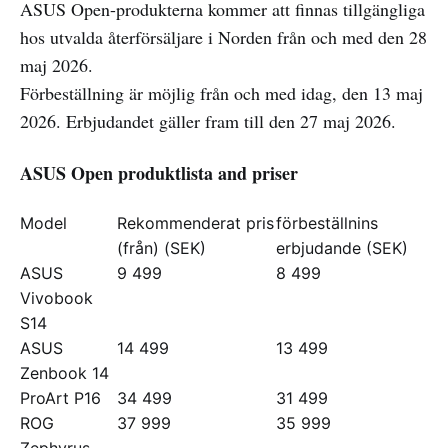
ASUS Open-produkterna kommer att finnas tillgängliga
hos utvalda återförsäljare i Norden från och med den 28
maj 2026.
Förbeställning är möjlig från och med idag, den 13 maj
2026. Erbjudandet gäller fram till den 27 maj 2026.
ASUS Open produktlista and priser
Model
Rekommenderat pris
förbeställnins
(från) (SEK)
erbjudande (SEK)
ASUS
9 499
8 499
Vivobook
S14
ASUS
14 499
13 499
Zenbook 14
ProArt P16
34 499
31 499
ROG
37 999
35 999
Zephyrus