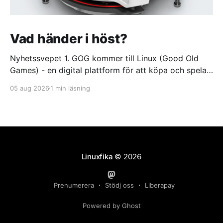
Vad händer i höst?
Nyhetssvepet 1. GOG kommer till Linux (Good Old
Games) - en digital plattform för att köpa och spela
videospel https://itsfoss.com/news/gog-galaxy-is-
05 aug 2026
1 min läsning
coming-to-linux/ 2. DuckDuckGo börjar sälja dumma
glasögon. Med oändlig batteritid och ständigt aktivt
offlineläge https://feber.se/internet/duckduckgo-
borjar-salja-dumma-glasogon/
Linuxfika
© 2026
Prenumerera
Stödj oss
Liberapay
Powered by Ghost