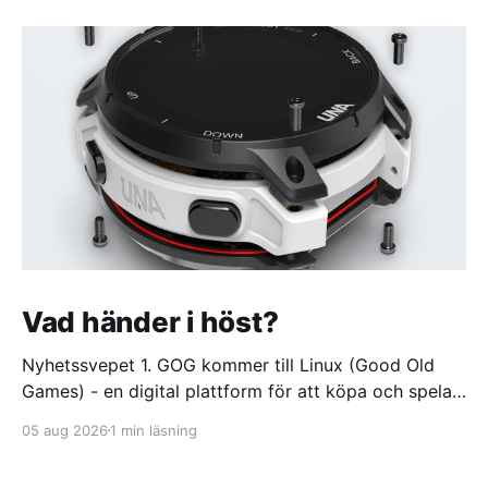
Vad händer i höst?
Nyhetssvepet 1. GOG kommer till Linux (Good Old
Games) - en digital plattform för att köpa och spela
videospel https://itsfoss.com/news/gog-galaxy-is-
05 aug 2026
1 min läsning
coming-to-linux/ 2. DuckDuckGo börjar sälja dumma
glasögon. Med oändlig batteritid och ständigt aktivt