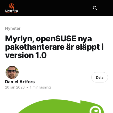
Nyheter
Myrlyn, openSUSE nya
pakethanterare är släppt i
version 1.0
Dela
Daniel Artfors
20 jan 2026
•
1 min läsning