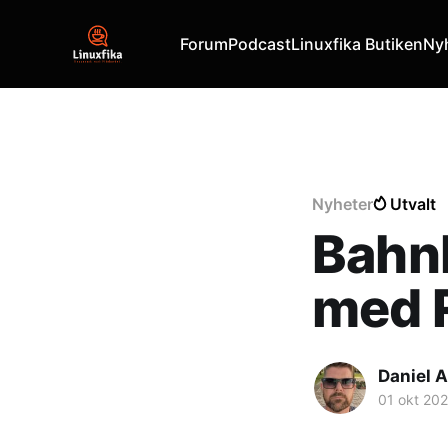
Forum
Podcast
Linuxfika Butiken
Ny
Nyheter
Utvalt
Bahnh
med R
Daniel A
01 okt 20