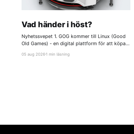
Vad händer i höst?
Nyhetssvepet 1. GOG kommer till Linux (Good
Old Games) - en digital plattform för att köpa
och spela videospel
05 aug 2026
1 min läsning
https://itsfoss.com/news/gog-galaxy-is-
coming-to-linux/ 2. DuckDuckGo börjar sälja
dumma glasögon. Med oändlig batteritid och
ständigt aktivt offlineläge
https://feber.se/internet/duckduckgo-borjar-
salja-dumma-glasogon/