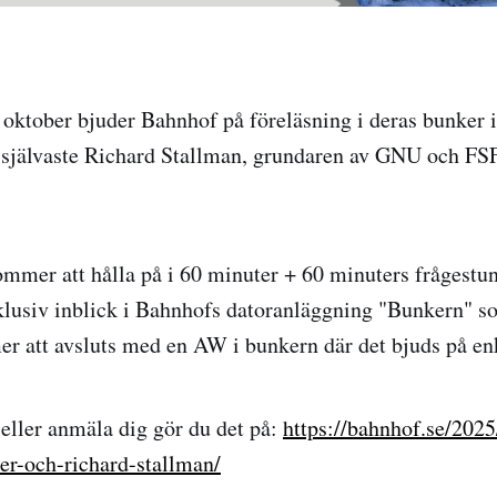
oktober bjuder Bahnhof på föreläsning i deras bunker
 självaste Richard Stallman, grundaren av GNU och FS
ommer att hålla på i 60 minuter + 60 minuters fråges
xklusiv inblick i Bahnhofs datoranläggning "Bunkern" s
r att avsluts med en AW i bunkern där det bjuds på en
 eller anmäla dig gör du det på:
https://bahnhof.se/202
er-och-richard-stallman/