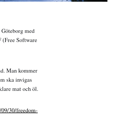
 i Göteborg med
F (Free Software
tund. Man kommer
om ska invigas
klare mat och öl.
5/09/30/freedom-