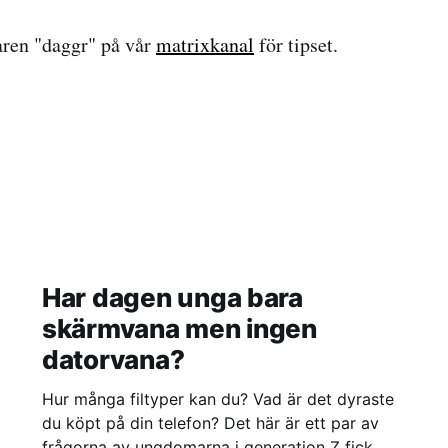
aren "daggr" på vår
matrixkanal
för tipset.
Har dagen unga bara
skärmvana men ingen
datorvana?
Hur många filtyper kan du? Vad är det dyraste
du köpt på din telefon? Det här är ett par av
frågorna av ungdomarna i generation Z fick