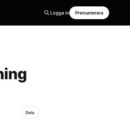
Logga in
Prenumerera
ning
Dela