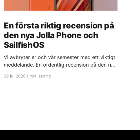
En första riktig recension på
den nya Jolla Phone och
SailfishOS
Vi avbryter er och vår semester med ett viktigt
meddelande. En ordentlig recension på den nya
Linuxtelefonen Jolla Phone med sitt SailfishOS
29 jul 2026
1 min läsning
har precis publicerats Jolla Phone 2 & Sailfish
OS: A Real Third OptionAfter a couple weeks of
daily-driving Sailfish OS on the new Jolla Phone
2 (2026)