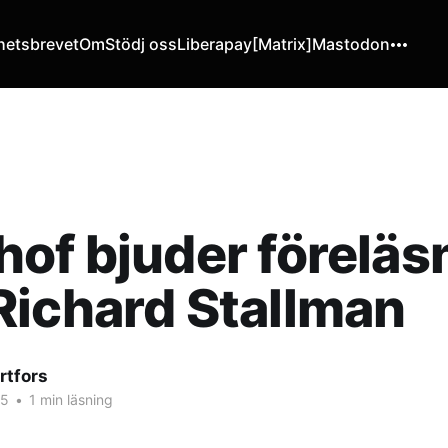
hetsbrevet
Om
Stödj oss
Liberapay
[Matrix]
Mastodon
of bjuder föreläs
ichard Stallman
rtfors
25
•
1 min läsning