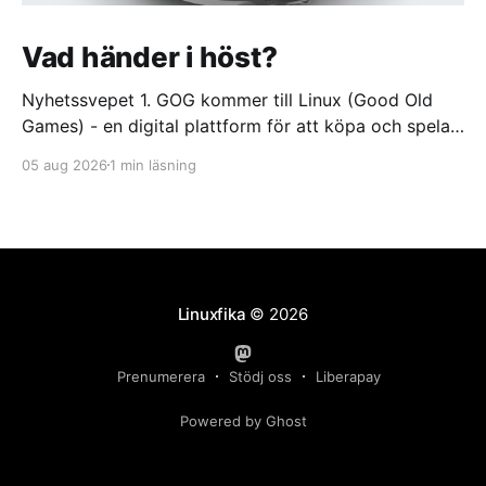
Vad händer i höst?
Nyhetssvepet 1. GOG kommer till Linux (Good Old
Games) - en digital plattform för att köpa och spela
videospel https://itsfoss.com/news/gog-galaxy-is-
05 aug 2026
1 min läsning
coming-to-linux/ 2. DuckDuckGo börjar sälja dumma
glasögon. Med oändlig batteritid och ständigt aktivt
offlineläge https://feber.se/internet/duckduckgo-
borjar-salja-dumma-glasogon/
Linuxfika
© 2026
Prenumerera
Stödj oss
Liberapay
Powered by Ghost