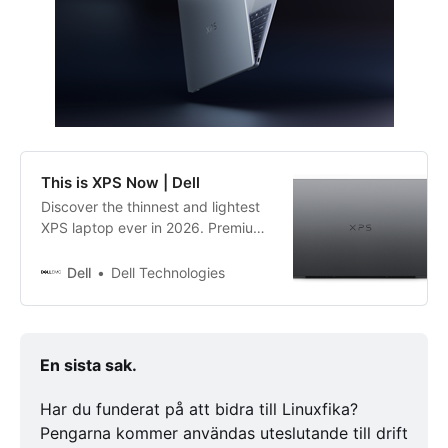
This is XPS Now | Dell
Discover the thinnest and lightest
XPS laptop ever in 2026. Premium
build, stunning InfinityEdge
screens, and our most accessible
Dell
Dell Technologies
price yet—crafted for everyone.
En sista sak. 
Har du funderat på att bidra till Linuxfika? 
Pengarna kommer användas uteslutande till drift 