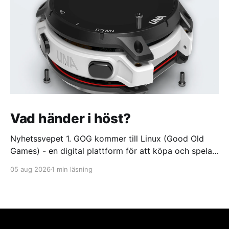
Vad händer i höst?
Nyhetssvepet 1. GOG kommer till Linux (Good Old
Games) - en digital plattform för att köpa och spela
videospel https://itsfoss.com/news/gog-galaxy-is-
05 aug 2026
1 min läsning
coming-to-linux/ 2. DuckDuckGo börjar sälja dumma
glasögon. Med oändlig batteritid och ständigt aktivt
offlineläge https://feber.se/internet/duckduckgo-
borjar-salja-dumma-glasogon/