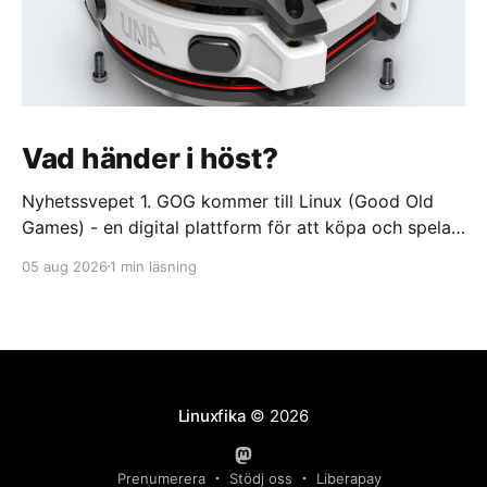
Vad händer i höst?
Nyhetssvepet 1. GOG kommer till Linux (Good Old
Games) - en digital plattform för att köpa och spela
videospel https://itsfoss.com/news/gog-galaxy-is-
05 aug 2026
1 min läsning
coming-to-linux/ 2. DuckDuckGo börjar sälja dumma
glasögon. Med oändlig batteritid och ständigt aktivt
offlineläge https://feber.se/internet/duckduckgo-
borjar-salja-dumma-glasogon/
Linuxfika
© 2026
Prenumerera
Stödj oss
Liberapay