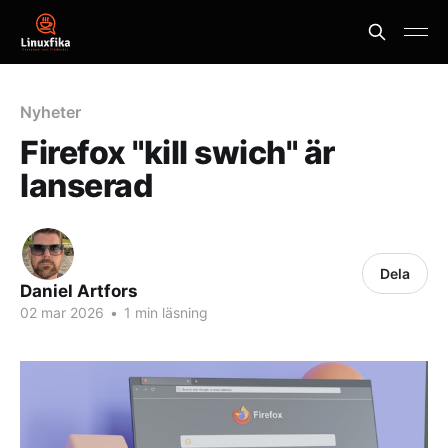
Nyheter
Firefox "kill swich" är
lanserad
Dela
Daniel Artfors
02 mar 2026
•
1 min läsning