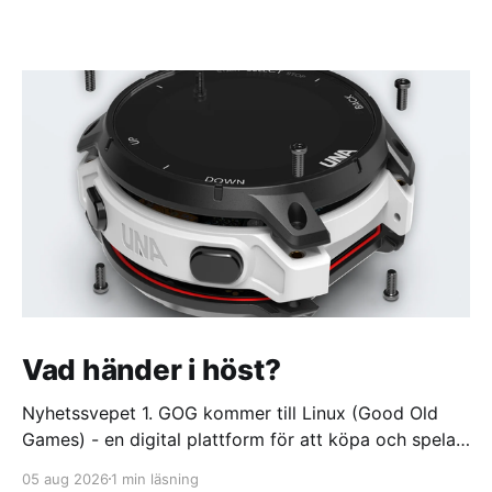
Vad händer i höst?
Nyhetssvepet 1. GOG kommer till Linux (Good Old
Games) - en digital plattform för att köpa och spela
videospel https://itsfoss.com/news/gog-galaxy-is-
05 aug 2026
1 min läsning
coming-to-linux/ 2. DuckDuckGo börjar sälja dumma