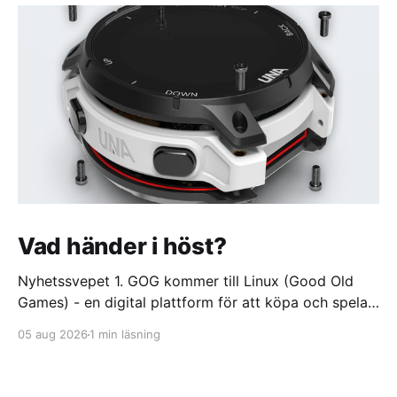
Vad händer i höst?
Nyhetssvepet 1. GOG kommer till Linux (Good Old
Games) - en digital plattform för att köpa och spela
videospel https://itsfoss.com/news/gog-galaxy-is-
05 aug 2026
1 min läsning
coming-to-linux/ 2. DuckDuckGo börjar sälja dumma
glasögon. Med oändlig batteritid och ständigt aktivt
offlineläge https://feber.se/internet/duckduckgo-