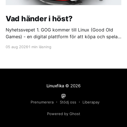
Vad händer i höst?
Nyhetssvepet 1. GOG kommer till Linux (Good Old
Games) - en digital plattform för att köpa och spela
videospel https://itsfoss.com/news/gog-galaxy-is-
05 aug 2026
1 min läsning
coming-to-linux/ 2. DuckDuckGo börjar sälja dumma
glasögon. Med oändlig batteritid och ständigt aktivt
offlineläge https://feber.se/internet/duckduckgo-
borjar-salja-dumma-glasogon/
Linuxfika
© 2026
Prenumerera
Stödj oss
Liberapay
Powered by Ghost