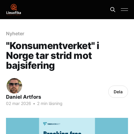
Nyheter
"Konsumentverket" i
Norge tar strid mot
bajsifering
Dela
Daniel Artfors
02 mar 2026
•
2 min läsning