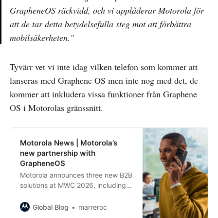
GrapheneOS räckvidd, och vi applåderar Motorola för
att de tar detta betydelsefulla steg mot att förbättra
mobilsäkerheten."
Tyvärr vet vi inte idag vilken telefon som kommer att
lanseras med Graphene OS men inte nog med det, de
kommer att inkludera vissa funktioner från Graphene
OS i Motorolas gränssnitt.
Motorola News | Motorola’s
new partnership with
GrapheneOS
Motorola announces three new B2B
solutions at MWC 2026, including
GrapheneOS partnership, Moto
Analytics and more.
Global Blog
marreroc