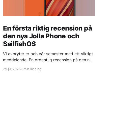
En första riktig recension på
den nya Jolla Phone och
SailfishOS
Vi avbryter er och vår semester med ett viktigt
meddelande. En ordentlig recension på den nya
Linuxtelefonen Jolla Phone med sitt SailfishOS
29 jul 2026
1 min läsning
har precis publicerats Jolla Phone 2 & Sailfish
OS: A Real Third OptionAfter a couple weeks of
daily-driving Sailfish OS on the new Jolla Phone
2 (2026)