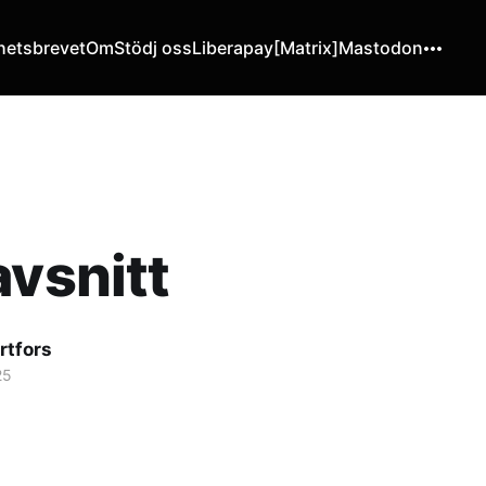
hetsbrevet
Om
Stödj oss
Liberapay
[Matrix]
Mastodon
avsnitt
rtfors
25