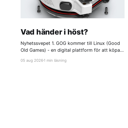
Vad händer i höst?
Nyhetssvepet 1. GOG kommer till Linux (Good
Old Games) - en digital plattform för att köpa
och spela videospel
05 aug 2026
1 min läsning
https://itsfoss.com/news/gog-galaxy-is-
coming-to-linux/ 2. DuckDuckGo börjar sälja
dumma glasögon. Med oändlig batteritid och
ständigt aktivt offlineläge
https://feber.se/internet/duckduckgo-borjar-
salja-dumma-glasogon/