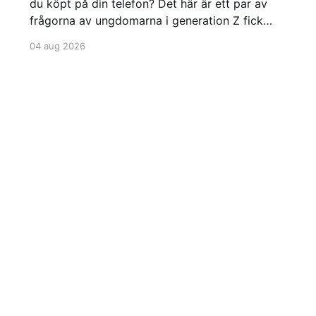
du köpt på din telefon? Det här är ett par av
frågorna av ungdomarna i generation Z fick
innan de fick en datorlektion som de vi i de
04 aug 2026
äldre generationerna fick varje vecka förr. Vi du
själv se hur det gick