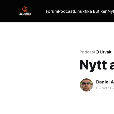
Forum
Podcast
Linuxfika Butiken
Ny
Podcast
Utvalt
Nytt 
Daniel A
08 okt 20