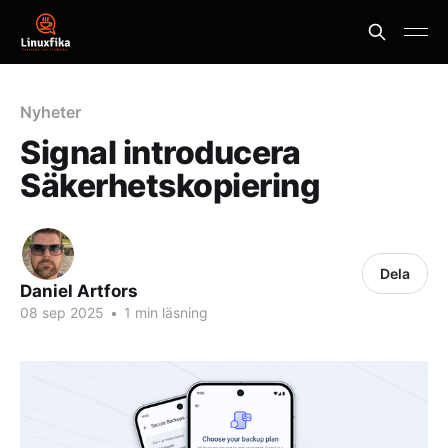
Nyheter
Signal introducera
Säkerhetskopiering
Dela
Daniel Artfors
08 sep 2025
•
1 min läsning