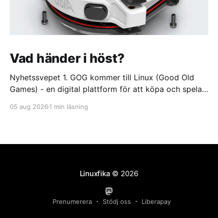
Vad händer i höst?
Nyhetssvepet 1. GOG kommer till Linux (Good Old
Games) - en digital plattform för att köpa och spela
videospel https://itsfoss.com/news/gog-galaxy-is-
05 aug 2026
1 min läsning
coming-to-linux/ 2. DuckDuckGo börjar sälja dumma
glasögon. Med oändlig batteritid och ständigt aktivt
offlineläge https://feber.se/internet/duckduckgo-
borjar-salja-dumma-glasogon/
Linuxfika
© 2026
Prenumerera
Stödj oss
Liberapay